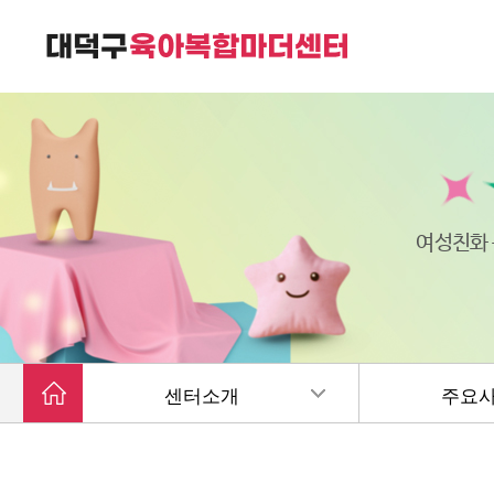
대덕구육아복합마더센터는
가족친화 복합커뮤니티 공간입니다.
여성친화
센터소개
주요