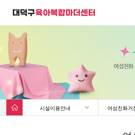
대덕구육아복합마더센터는
가족친화 복합커뮤니티 공간입니다.
여성친화
시설이용안내
여성친화거