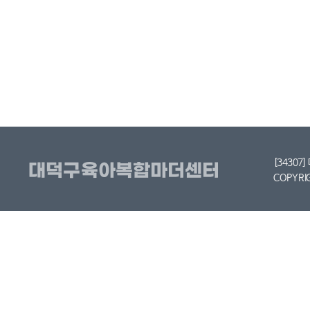
[34307
COPYRI