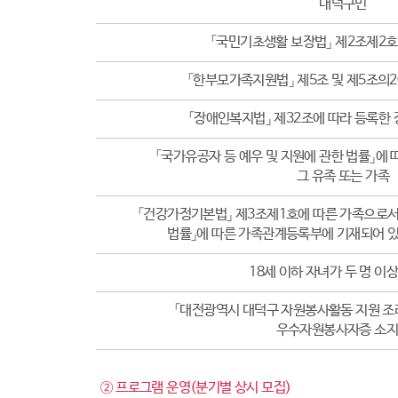
대덕구민
「국민기초생활 보장법」 제2조제2호
「한부모가족지원법」 제5조 및 제5조의
「장애인복지법」 제32조에 따라 등록한 
「국가유공자 등 예우 및 지원에 관한 법률」에
그 유족 또는 가족
「건강가정기본법」 제3조제1호에 따른 가족으로서
법률」에 따른 가족관계등록부에 기재되어 있
18세 이하 자녀가 두 명 이
「대전광역시 대덕구 자원봉사활동 지원 조례
우수자원봉사자증 소
② 프로그램 운영(분기별 상시 모집)