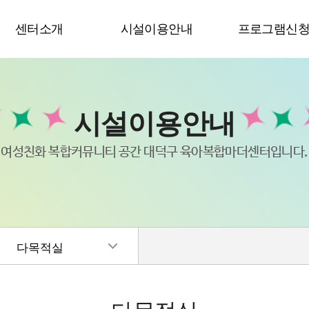
센터소개
시설이용안내
프로그램신
시설이용안내
여성친화 복합커뮤니티 공간 대덕구 육아복합마더센터입니다.
다목적실