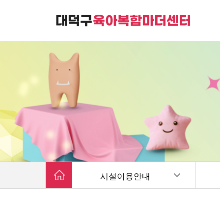
대덕구육아복합마더센터는
가족친화 복합커뮤니티 공간입니다.
시설이용안내