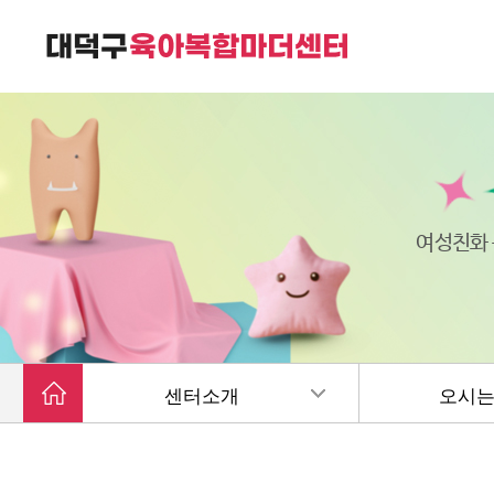
대덕구육아복합마더센터는
가족친화 복합커뮤니티 공간입니다.
여성친화
센터소개
오시는