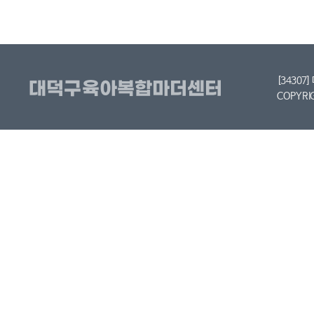
[34307
COPYRI