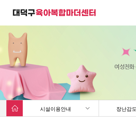
대덕구육아복합마더센터는
가족친화 복합커뮤니티 공간입니다.
여성친화
시설이용안내
장난감