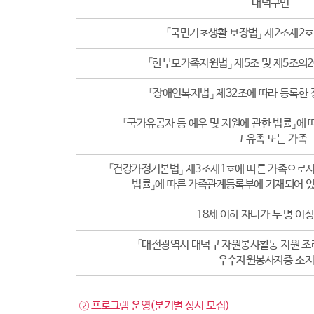
대덕구민
「국민기초생활 보장법」 제2조제2호
「한부모가족지원법」 제5조 및 제5조의
「장애인복지법」 제32조에 따라 등록한 
「국가유공자 등 예우 및 지원에 관한 법률」에
그 유족 또는 가족
「건강가정기본법」 제3조제1호에 따른 가족으로서
법률」에 따른 가족관계등록부에 기재되어 있
18세 이하 자녀가 두 명 이
「대전광역시 대덕구 자원봉사활동 지원 조례
우수자원봉사자증 소
② 프로그램 운영(분기별 상시 모집)