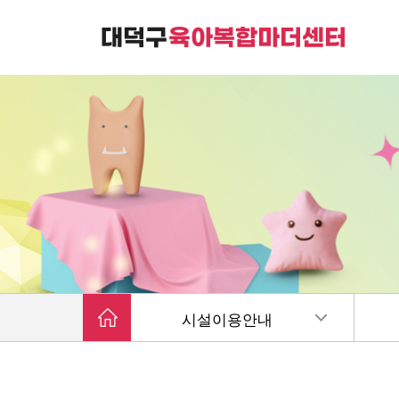
대덕구육아복합마더센터는
가족친화 복합커뮤니티 공간입니다.
시설이용안내