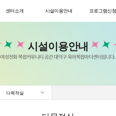
센터소개
시설이용안내
프로그램신
시설이용안내
여성친화 복합커뮤니티 공간 대덕구 육아복합마더센터입니다.
다목적실