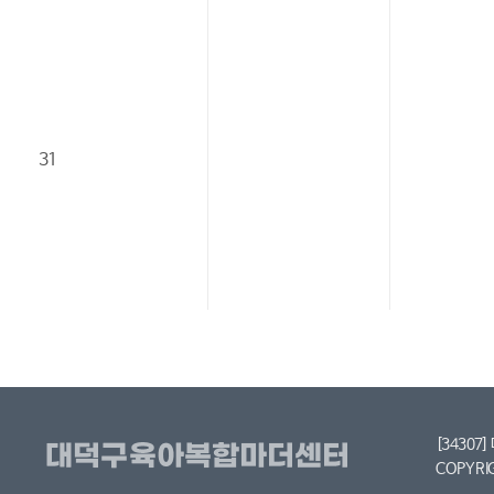
31
[34307
COPYRI