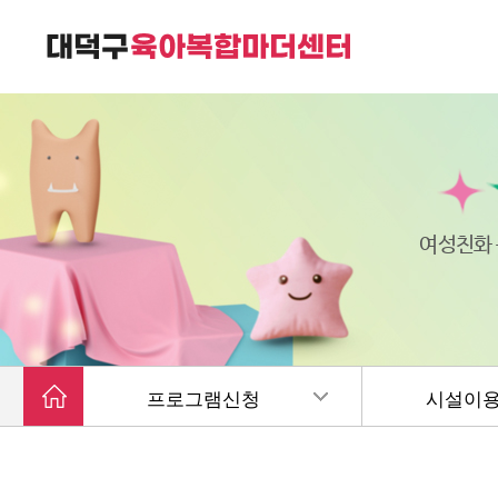
대덕구육아복합마더센터는
가족친화 복합커뮤니티 공간입니다.
여성친화
프로그램신청
시설이