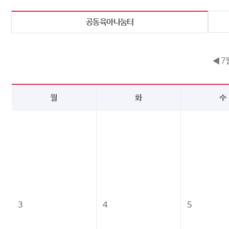
공동육아나눔터
◀ 7
월
화
수
3
4
5