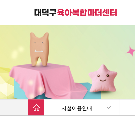
대덕구육아복합마더센터는
가족친화 복합커뮤니티 공간입니다.
시설이용안내