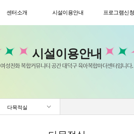
센터소개
시설이용안내
프로그램신
시설이용안내
여성친화 복합커뮤니티 공간 대덕구 육아복합마더센터입니다.
다목적실