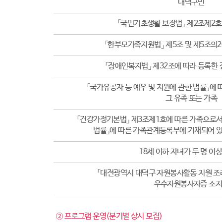
대덕구민
「국민기초생활 보장법」 제2조제2호
「한부모가족지원법」 제5조 및 제5조의
「장애인복지법」 제32조에 따라 등록한 
「국가유공자 등 예우 및 지원에 관한 법률」에
그 유족 또는 가족
「건강가정기본법」 제3조제1호에 따른 가족으로서
법률」에 따른 가족관계등록부에 기재되어 있
18세 이하 자녀가 두 명 이
「대전광역시 대덕구 자원봉사활동 지원 조례
우수자원봉사자증 소
② 프로그램 운영(분기별 상시 모집)