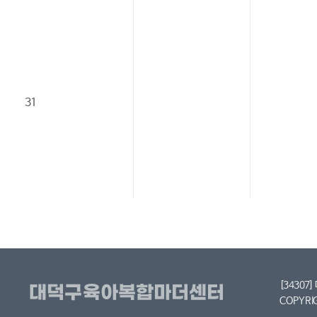
31
[34307
COPYRI