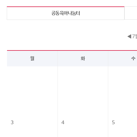
공동육아나눔터
◀ 7
월
화
수
3
4
5