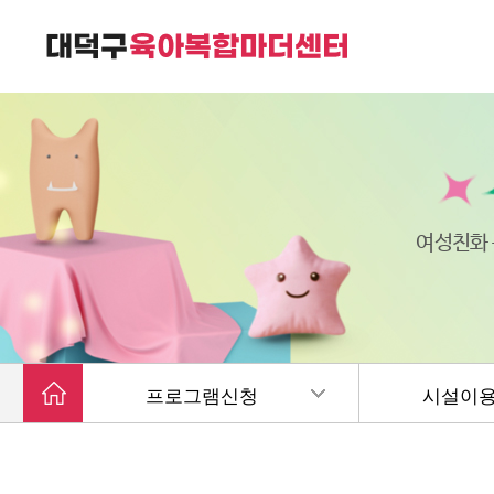
대덕구육아복합마더센터는
가족친화 복합커뮤니티 공간입니다.
여성친화
프로그램신청
시설이