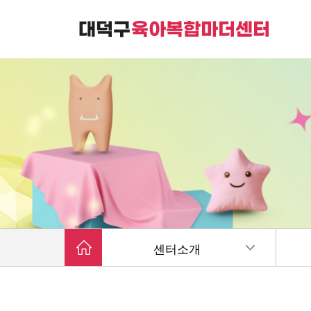
대덕구육아복합마더센터는
가족친화 복합커뮤니티 공간입니다.
센터소개