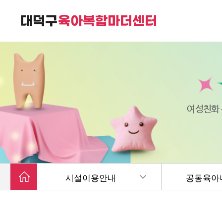
대덕구육아복합마더센터는
가족친화 복합커뮤니티 공간입니다.
여성친화
시설이용안내
공동육아