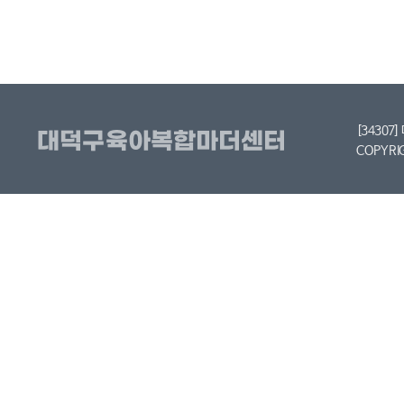
[34307
COPYRI