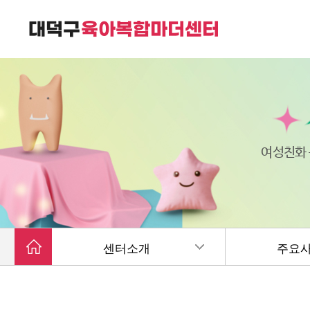
대덕구육아복합마더센터는
가족친화 복합커뮤니티 공간입니다.
여성친화
센터소개
주요