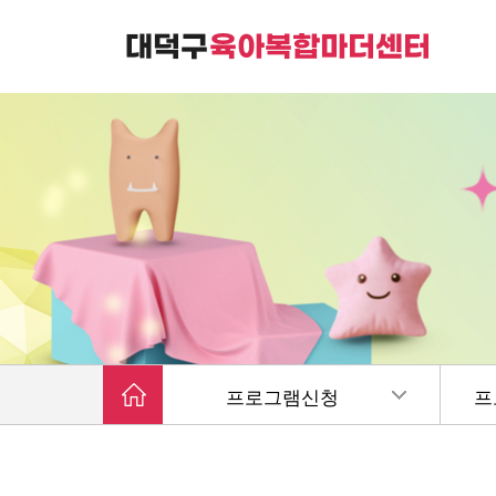
대덕구육아복합마더센터는
가족친화 복합커뮤니티 공간입니다.
프로그램신청
프