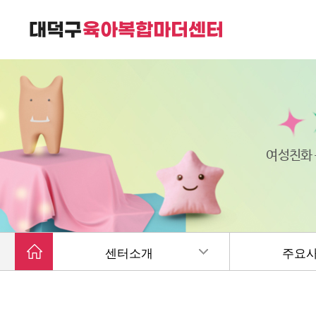
대덕구육아복합마더센터는
가족친화 복합커뮤니티 공간입니다.
여성친화
센터소개
주요