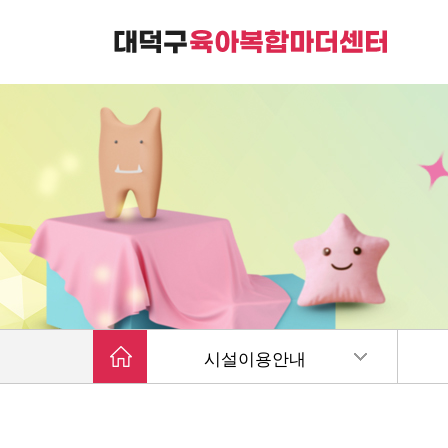
대덕구육아복합마더센터는
가족친화 복합커뮤니티 공간입니다.
시설이용안내