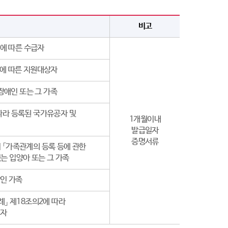
비고
에 따른 수급자
2에 따른 지원대상자
장애인 또는 그 가족
 따라 등록된 국가유공자 및
1개월이내
발급일자
증명서류
 「가족관계의 등록 등에 관한
는 입양아 또는 그 가족
상인 가족
」 제18조의2에 따라
지자