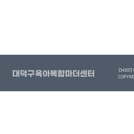
[34307
COPYRI