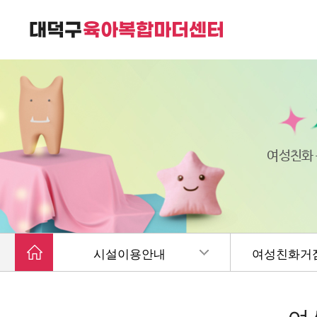
대덕구육아복합마더센터는
가족친화 복합커뮤니티 공간입니다.
여성친화
시설이용안내
여성친화거