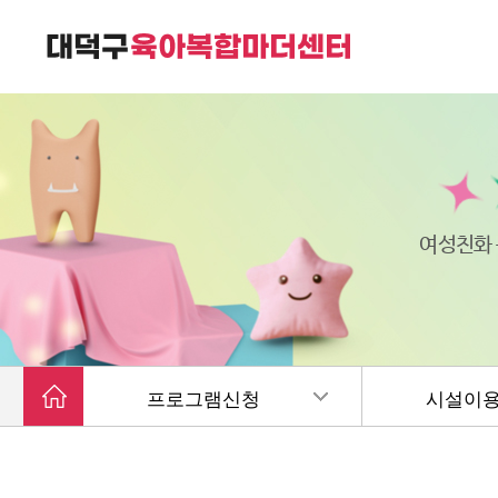
대덕구육아복합마더센터는
가족친화 복합커뮤니티 공간입니다.
여성친화
프로그램신청
시설이