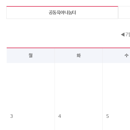
공동육아나눔터
◀ 7
월
화
수
3
4
5