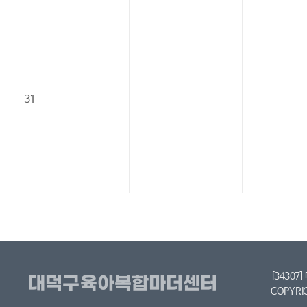
31
[34307
COPYRI