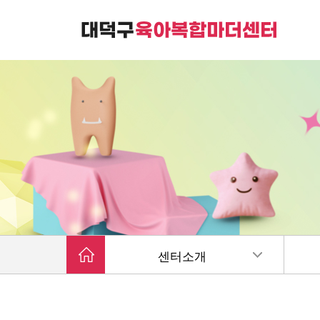
대덕구육아복합마더센터는
가족친화 복합커뮤니티 공간입니다.
센터소개