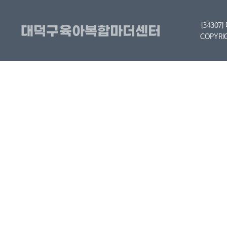
[34307
COPYRI