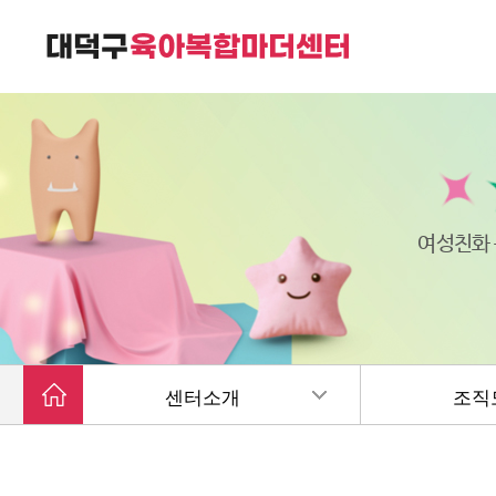
대덕구육아복합마더센터는
가족친화 복합커뮤니티 공간입니다.
여성친화
센터소개
조직