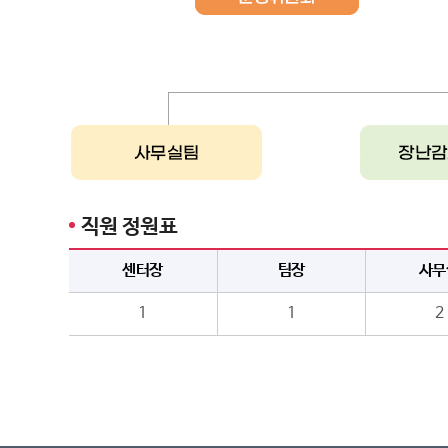
직원 정원표
센터장
팀장
사무
1
1
2