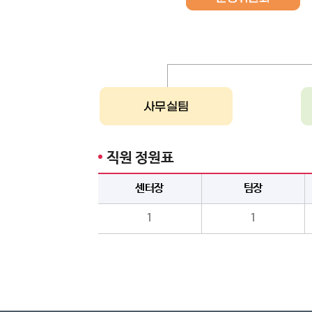
직원 정원표
센터장
팀장
1
1