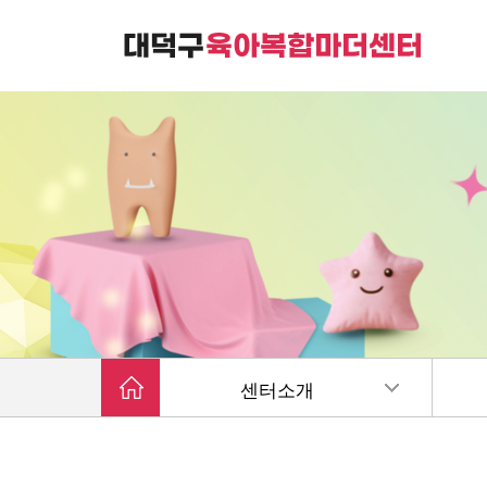
대덕구육아복합마더센터는
가족친화 복합커뮤니티 공간입니다.
센터소개