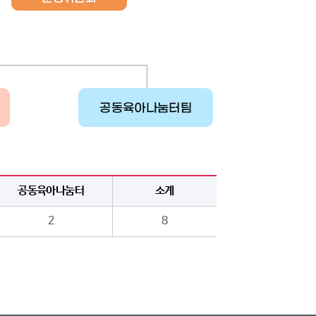
공동육아나눔터
소계
2
8