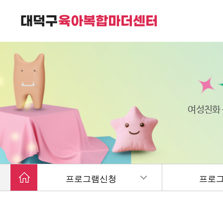
대덕구육아복합마더센터는
가족친화 복합커뮤니티 공간입니다.
여성친화
프로그램신청
프로