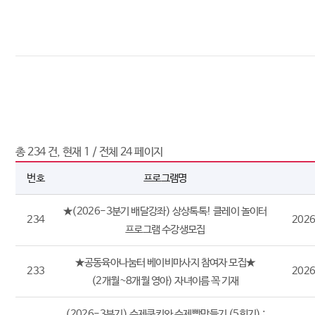
총
234
건, 현재
1
/ 전체
24
페이지
번호
프로그램명
★(2026-3분기 배달강좌) 상상톡톡! 클레이 놀이터
234
2026
프로그램 수강생모집
★공동육아나눔터 베이비마사지 참여자 모집★
233
2026
(2개월~8개월 영아) 자녀이름 꼭 기재
(2026-3분기) 수제쿠키와 수제빵만들기 (5회기) :