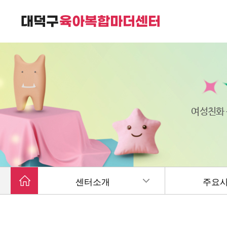
대덕구육아복합마더센터는
가족친화 복합커뮤니티 공간입니다.
여성친화
센터소개
주요