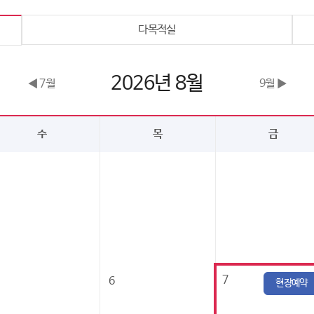
다목적실
2026년 8월
◀ 7월
9월 ▶
수
목
금
7
6
현장예약