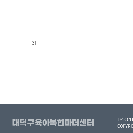
31
[34307
COPYRI