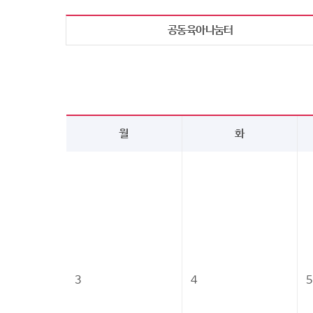
공동육아나눔터
월
화
3
4
5