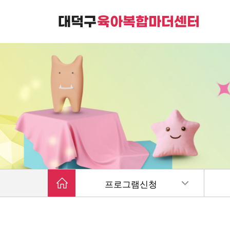
대덕구육아복합마더센터는
가족친화 복합커뮤니티 공간입니다.
프로그램신청