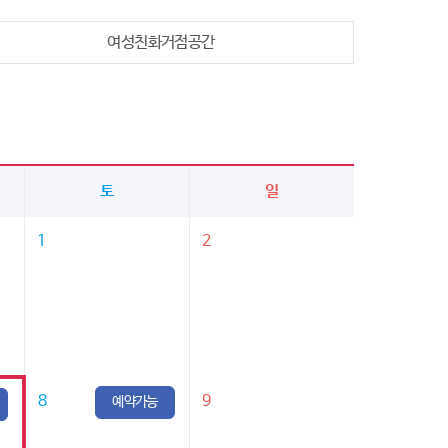
여성친화거점공간
토
일
1
2
8
9
예약가능