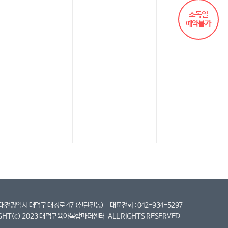
소독일
예약불가
] 대전광역시 대덕구 대청로 47 (신탄진동)
대표전화 : 042-934-5297
GHT(c) 2023 대덕구육아복합마더센터. ALL RIGHTS RESERVED.