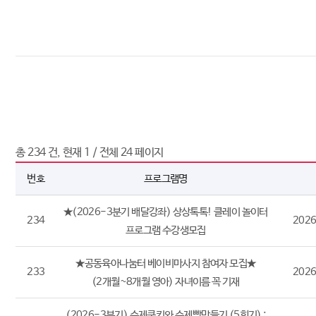
총
234
건, 현재
1
/ 전체
24
페이지
번호
프로그램명
★(2026-3분기 배달강좌) 상상톡톡! 클레이 놀이터
234
2026
프로그램 수강생모집
★공동육아나눔터 베이비마사지 참여자 모집★
233
2026
(2개월~8개월 영아) 자녀이름 꼭 기재
(2026-3분기) 수제쿠키와 수제빵만들기 (5회기) :