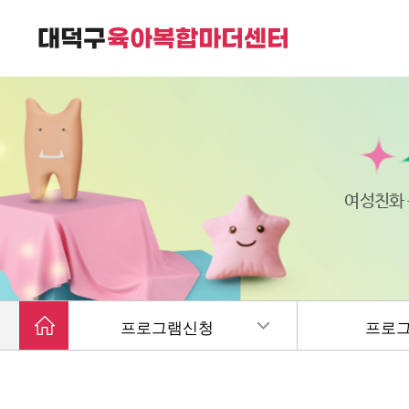
대덕구육아복합마더센터는
가족친화 복합커뮤니티 공간입니다.
여성친화
프로그램신청
프로