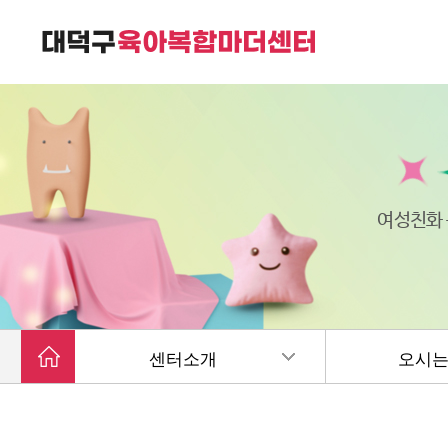
대덕구육아복합마더센터는
가족친화 복합커뮤니티 공간입니다.
여성친화
센터소개
오시는