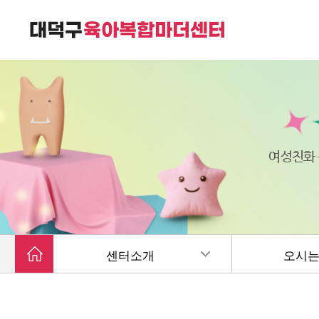
대덕구육아복합마더센터는
가족친화 복합커뮤니티 공간입니다.
여성친화
센터소개
오시는