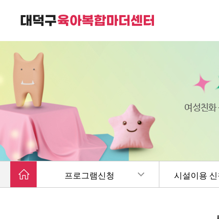
대덕구육아복합마더센터는
가족친화 복합커뮤니티 공간입니다.
여성친화
프로그램신청
시설이용 신