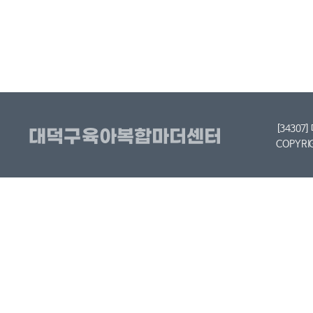
[34307
COPYRI