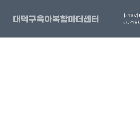
[34307
COPYRI