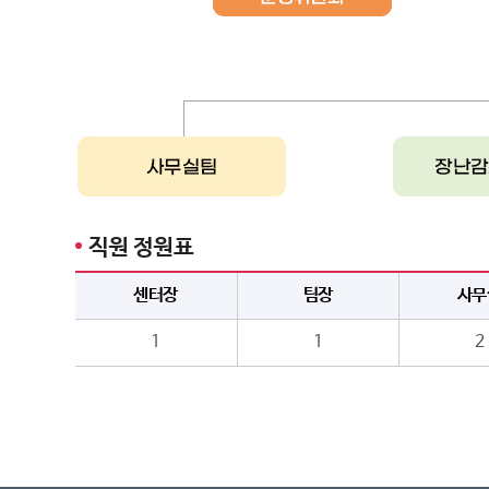
직원 정원표
센터장
팀장
사무
1
1
2