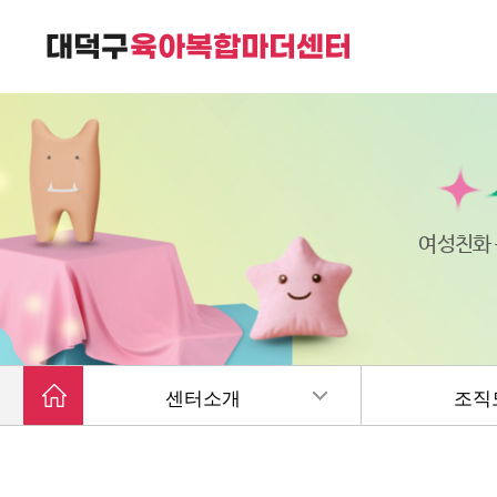
대덕구육아복합마더센터는
가족친화 복합커뮤니티 공간입니다.
여성친화
센터소개
조직