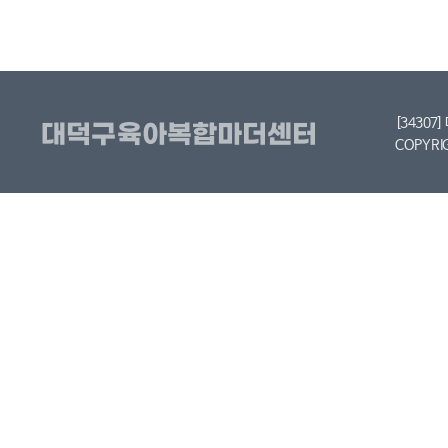
[34307
COPYRI