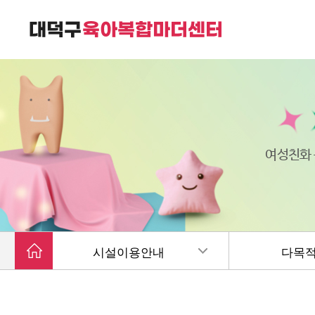
대덕구육아복합마더센터는
가족친화 복합커뮤니티 공간입니다.
여성친화
시설이용안내
다목