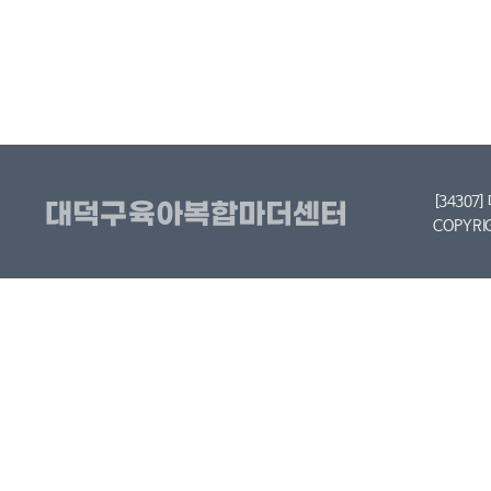
[34307
COPYRI