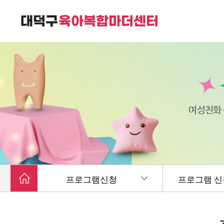
대덕구육아복합마더센터는
가족친화 복합커뮤니티 공간입니다.
여성친화
프로그램신청
프로그램 신