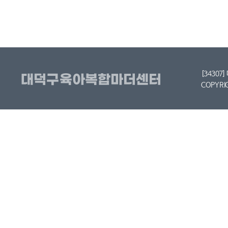
[34307
COPYRI