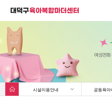
대덕구육아복합마더센터는
가족친화 복합커뮤니티 공간입니다.
여성친화
시설이용안내
공동육아