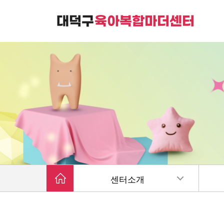
대덕구육아복합마더센터는
가족친화 복합커뮤니티 공간입니다.
센터소개