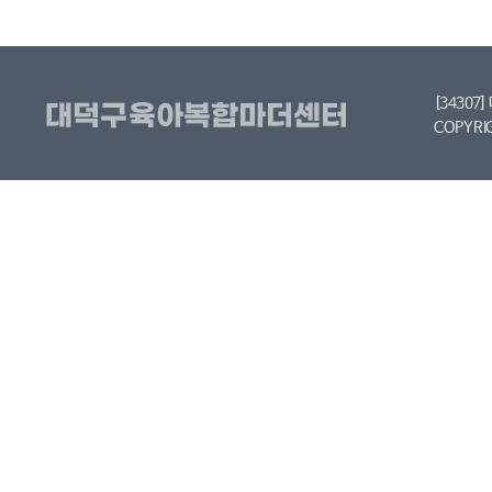
[34307
COPYRI