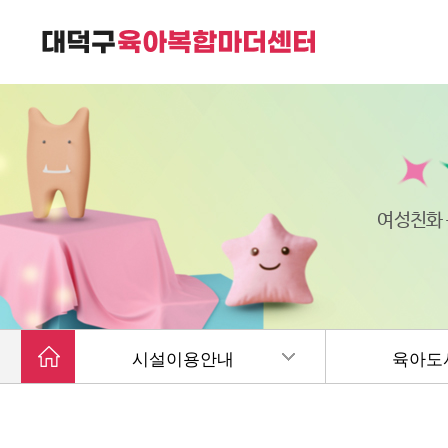
대덕구육아복합마더센터는
가족친화 복합커뮤니티 공간입니다.
여성친화
시설이용안내
육아도