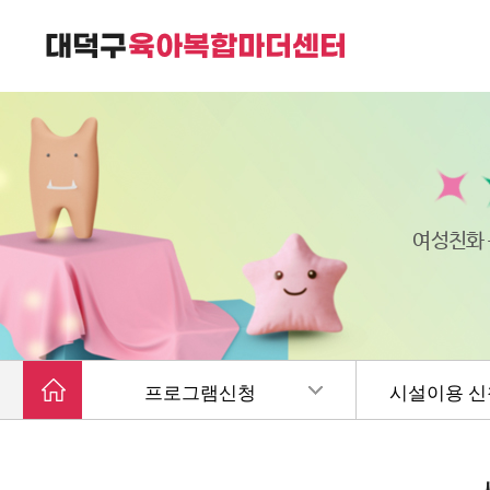
대덕구육아복합마더센터는
가족친화 복합커뮤니티 공간입니다.
여성친화
프로그램신청
시설이용 신