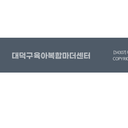
[34307
COPYRI