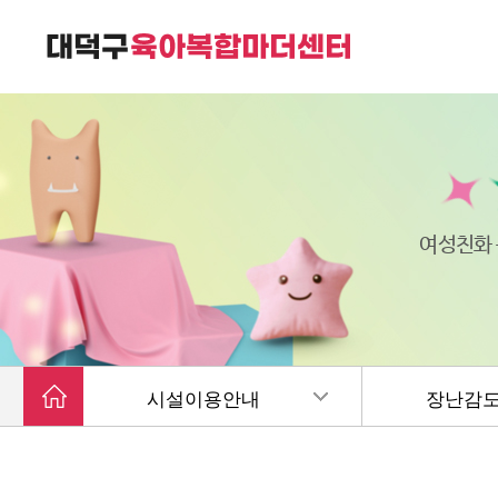
대덕구육아복합마더센터는
가족친화 복합커뮤니티 공간입니다.
여성친화
시설이용안내
장난감