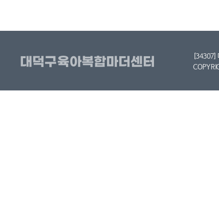
[34307
COPYRI