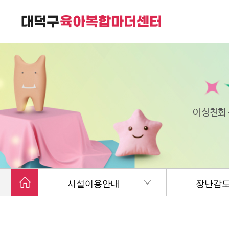
대덕구육아복합마더센터는
가족친화 복합커뮤니티 공간입니다.
여성친화
시설이용안내
장난감