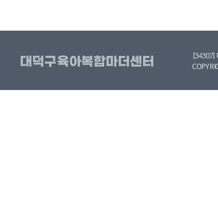
[34307
COPYRI