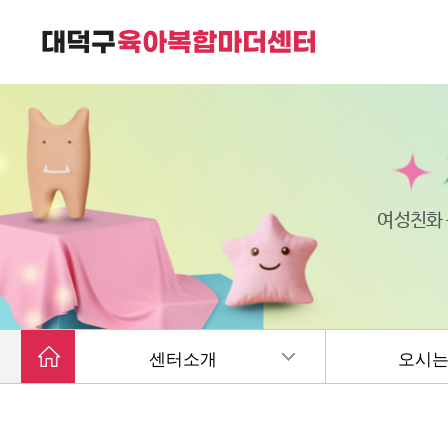
대덕구육아복합마더센터는
가족친화 복합커뮤니티 공간입니다.
여성친화
센터소개
오시는