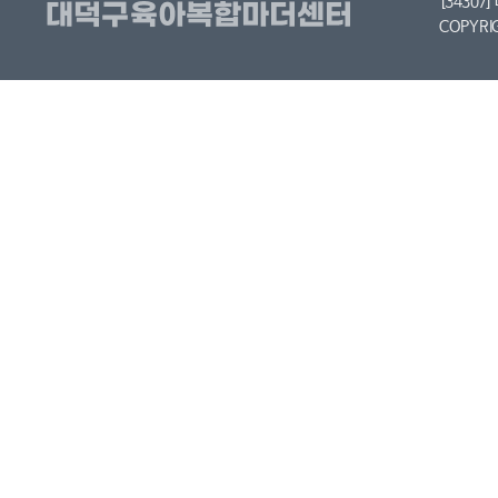
[34307
COPYRI