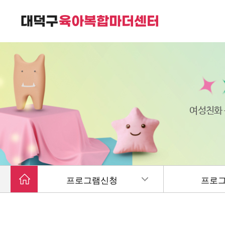
대덕구육아복합마더센터는
가족친화 복합커뮤니티 공간입니다.
여성친화
프로그램신청
프로