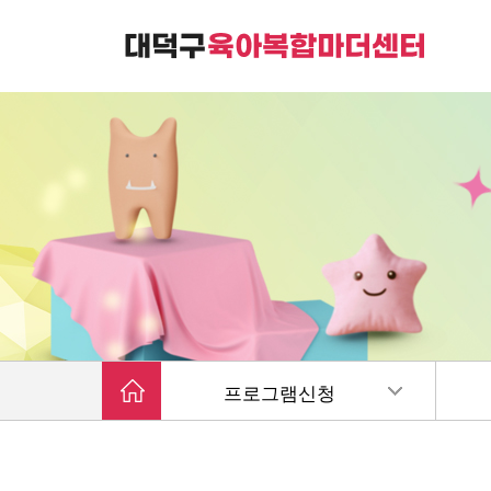
대덕구육아복합마더센터는
가족친화 복합커뮤니티 공간입니다.
프로그램신청