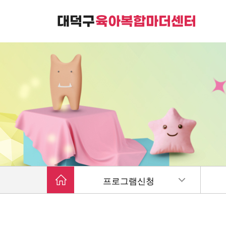
대덕구육아복합마더센터는
가족친화 복합커뮤니티 공간입니다.
프로그램신청