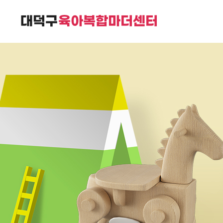
대덕구육아복합마더센터는
가족친화 복합커뮤니티 공간입니다.