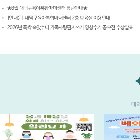
★8월 대덕구육아복합마더센터 휴관안내★
[안내문] 대덕구육아복합마더센터 2층 보육실 이용안내
2026년 폭싹 속았수다 가족사랑편지쓰기 영상수기 공모전 수상발표
대