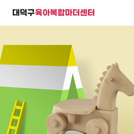
대덕구육아복합마더센터는
가족친화 복합커뮤니티 공간입니다.