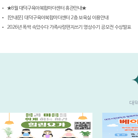
★8월 대덕구육아복합마더센터 휴관안내★
[안내문] 대덕구육아복합마더센터 2층 보육실 이용안내
2026년 폭싹 속았수다 가족사랑편지쓰기 영상수기 공모전 수상발표
대