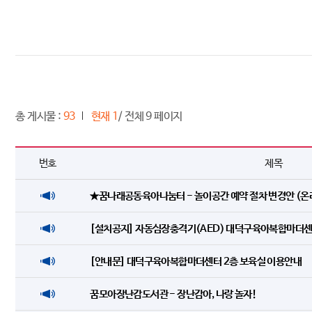
총 게시물 :
93
현재 1
/ 전체 9 페이지
번호
제목
★꿈나래공동육아나눔터 - 놀이공간 예약 절차 변경안 (온
[설치공지] 자동심장충격기(AED) 대덕구육아복합마더센터
[안내문] 대덕구육아복합마더센터 2층 보육실 이용안내
꿈모아장난감도서관 - 장난감아, 나랑 놀자!