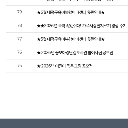
79
★6월 대덕구육아복합마더센터 휴관안내★
78
★★2026년 폭싹 속았수다! 가족사랑편지쓰기 영상.수기 
77
★5월 대덕구육아복합마더센터 휴관안내★
76
★ 2026년 꿈모아장난감도서관 놀이사진 공모전
75
★ 2026년 어린이 독후 그림 공모전