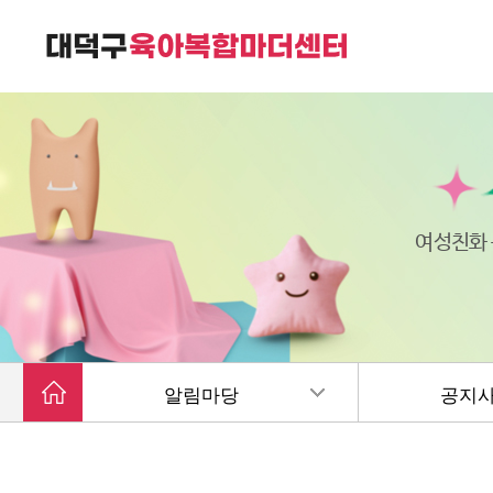
대덕구육아복합마더센터는
가족친화 복합커뮤니티 공간입니다.
여성친화
알림마당
공지