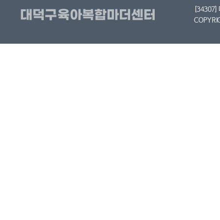
[34307
COPYRI