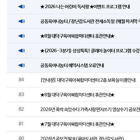
★ 2026 나는 어린이 독서왕 ★이벤트 프로그램 안내
공동육아나눔터 / 장난감도서관 전체소독일 (매월 마지막 
★8월 대덕구육아복합마더센터 휴관안내★
★(2026-3분기) 상상톡톡! 클레이 놀이터 프로그램 수강
공동육아나눔터 예약시스템 오류안내
84
[안내문] 대덕구육아복합마더센터 2층 보육실 이용안내
83
★8월 대덕구육아복합마더센터 휴관안내★
82
2026년 폭싹 속았수다 가족사랑편지쓰기 영상수기 공모
81
★7월 대덕구육아복합마더센터 휴관안내★
80
2026년 공모전 발표(육아도서관, 장난감도서관)