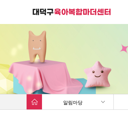
대덕구육아복합마더센터는
가족친화 복합커뮤니티 공간입니다.
알림마당