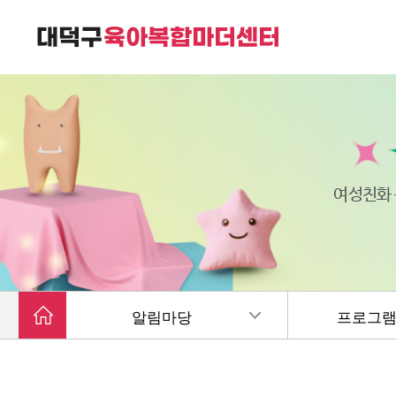
대덕구육아복합마더센터는
가족친화 복합커뮤니티 공간입니다.
여성친화
알림마당
프로그램