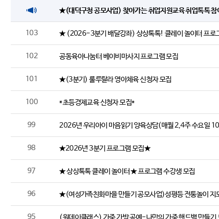
★(대덕구청 공모사업) 찾아가는 취업지원교육 취업톡톡 참
103
★ (2026-3분기 배달강좌) 상상톡톡! 클레이 놀이터 프로
102
공동육아나눔터 베이비마사지 프로그램 모집
101
★(3분기) 룰루랄라 영아체육 신청자 모집
100
*초등경제교육 신청자 모집*
99
2026년 우리아이 마음읽기 양육상담(매월 2,4주 수요일 10
98
★2026년 3분기 프로그램 모집★
97
★ 상상톡톡 클레이 놀이터 ★ 프로그램 수강생 모집
96
★(여성가족친화마을 만들기 공모사업)성평등 전통놀이 지도
95
(원데이클래스) 가죽 가방 공예-나만의 가죽 핸드백 만들기 