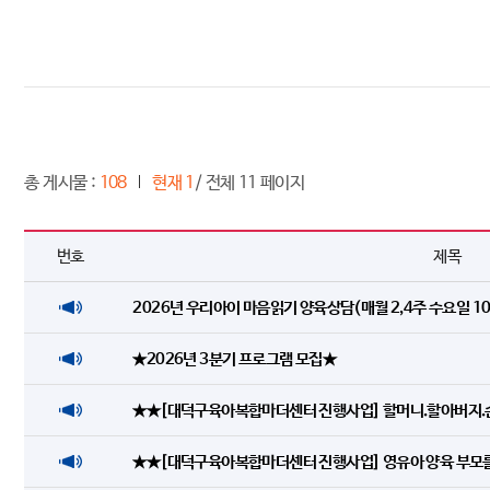
총 게시물 :
108
현재 1
/ 전체 11 페이지
번호
제목
2026년 우리아이 마음읽기 양육상담(매월 2,4주 수요일 10
★2026년 3분기 프로그램 모집★
★★[대덕구육아복합마더센터 진행사업] 할머니.할아버지.
★★[대덕구육아복합마더센터 진행사업] 영유아 양육 부모를