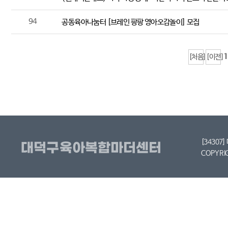
94
공동육아나눔터 [브레인 팡팡 영아오감놀이] 모집
1
[처음]
[이전]
[34307
COPYRI