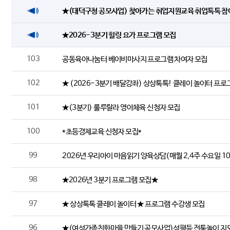
★(대덕구청 공모사업) 찾아가는 취업지원교육 취업톡톡 참
★2026-3분기 힐링 요가 프로그램 모집
103
공동육아나눔터 베이비마사지 프로그램 차여자 모집
102
★ (2026-3분기 배달강좌) 상상톡톡! 클레이 놀이터 프로
101
★(3분기) 룰루랄라 영아체육 신청자 모집
100
*초등경제교육 신청자 모집*
99
2026년 우리아이 마음읽기 양육상담(매월 2,4주 수요일 10
98
★2026년 3분기 프로그램 모집★
97
★ 상상톡톡 클레이 놀이터 ★ 프로그램 수강생 모집
96
★(여성가족친화마을 만들기 공모사업)성평등 전통놀이 지도