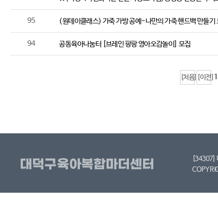
95
(원데이클래스) 가죽 가방 공예-나만의 가죽 핸드백 만들기 
94
공동육아나눔터 [브레인 팡팡 영아오감놀이] 모집
1
[처음]
[이전]
[34307
COPYRI