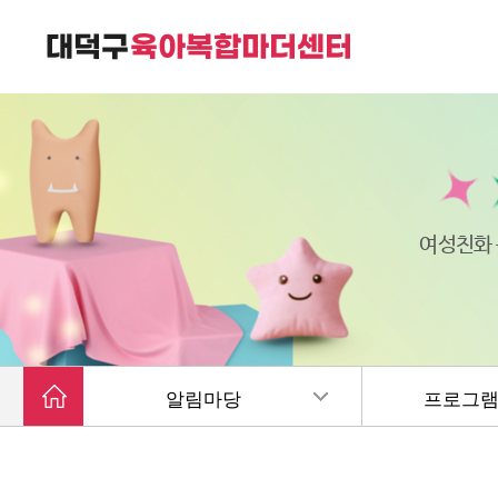
대덕구육아복합마더센터는
가족친화 복합커뮤니티 공간입니다.
여성친화
알림마당
프로그램