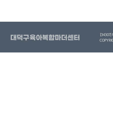
[34307
COPYRI