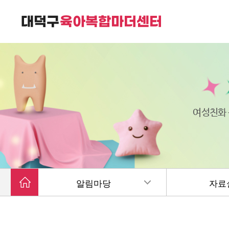
대덕구육아복합마더센터는
가족친화 복합커뮤니티 공간입니다.
여성친화
알림마당
자료