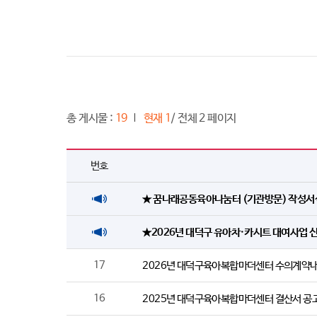
총 게시물 :
19
현재 1
/ 전체 2 페이지
번호
★ 꿈나래공동육아나눔터 (기관방문) 작성서
★2026년 대덕구 유아차·카시트 대여사업 
17
2026년 대덕구육아복합마더센터 수의계약내
16
2025년 대덕구육아복합마더센터 결산서 공