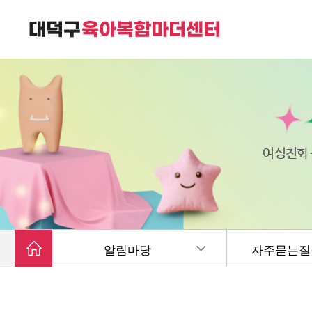
대덕구육아복합마더센터는
가족친화 복합커뮤니티 공간입니다.
여성친화
알림마당
자주묻는질문