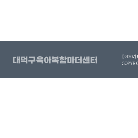
[34307
COPYRI